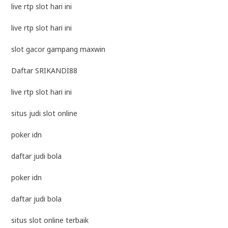
live rtp slot hari ini
live rtp slot hari ini
slot gacor gampang maxwin
Daftar SRIKANDI88
live rtp slot hari ini
situs judi slot online
poker idn
daftar judi bola
poker idn
daftar judi bola
situs slot online terbaik