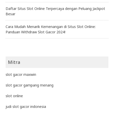
Daftar Situs Slot Online Terpercaya dengan Peluang Jackpot
Besar
Cara Mudah Menarik Kemenangan di Situs Slot Online:
Panduan Withdraw Slot Gacor 2024!
Mitra
slot gacor maxwin
slot gacor gampang menang
slot online
judi slot gacor indonesia